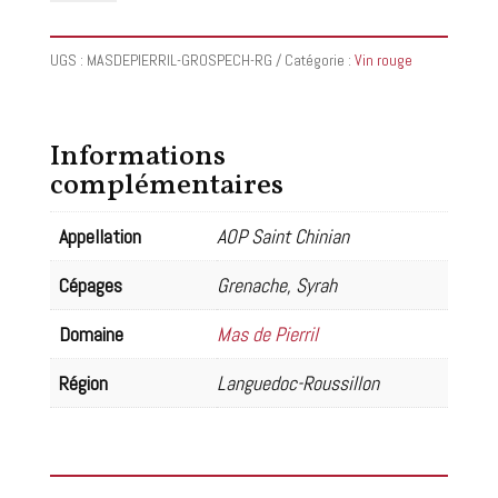
Mas
de
UGS :
MASDEPIERRIL-GROSPECH-RG
Catégorie :
Vin rouge
Pierril
-
Gros
Informations
Pech
complémentaires
2022
Appellation
AOP Saint Chinian
Cépages
Grenache, Syrah
Domaine
Mas de Pierril
Région
Languedoc-Roussillon