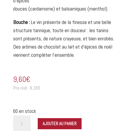
d’épices
douces (cardamome) et balsamiques (menthol).
Bouche :
Le vin présente de la finesse et une belle
structure tannique, toute en douceur : les tanins
sont présents, de nature crayeuse, et bien enrobés.
Des arômes de chocolat au lait et d’épices de noël
viennent compléter l’ensemble.
9,60
€
Prix club :
8,16
€
60 en stock
quantité
AJOUTER AU PANIER
de