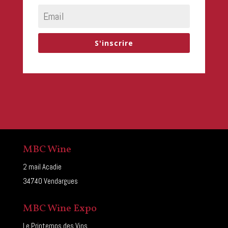
S'inscrire
MBC Wine
2 mail Acadie
34740 Vendargues
MBC Wine Expo
Le Printemps des Vins