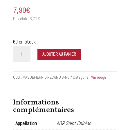
7,90
€
Prix club :
6,72
€
60 en stock
quantité
AJOUTER AU PANIER
de
Mas
de
UGS :
MASDEPIERRIL-RECAMBIS-RG
Catégorie :
Vin rouge
Pierril
-
Recambis
Informations
Rouge
complémentaires
2024
Appellation
AOP Saint Chinian