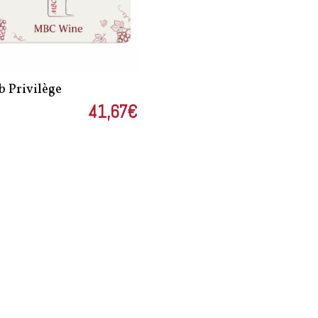
b Privilège
41,67
€