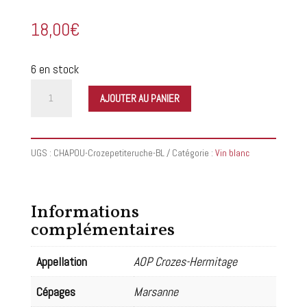
18,00
€
6 en stock
quantité
AJOUTER AU PANIER
de
M
CHAPOUTIER
UGS :
CHAPOU-Crozepetiteruche-BL
Catégorie :
Vin blanc
AOP
-
Croze
Informations
Hermitage
complémentaires
«
Blanc
Appellation
AOP Crozes-Hermitage
petite
Cépages
Marsanne
ruche