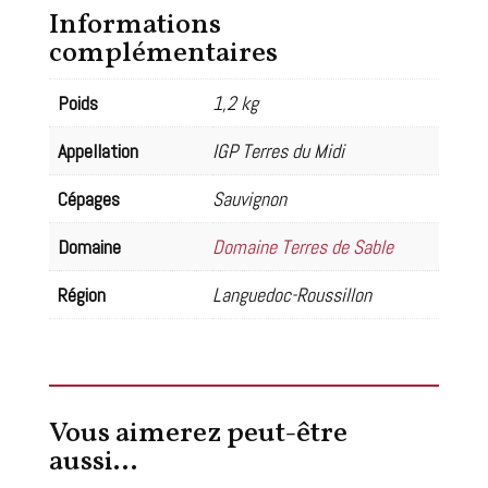
-
Informations
Nuits
complémentaires
Blanches
2024
Poids
1,2 kg
Appellation
IGP Terres du Midi
Cépages
Sauvignon
Domaine
Domaine Terres de Sable
Région
Languedoc-Roussillon
Vous aimerez peut-être
aussi…