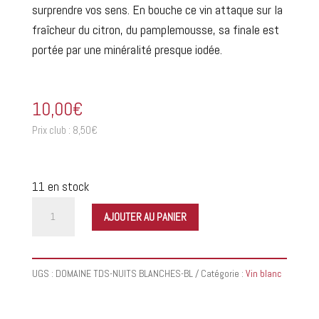
surprendre vos sens. En bouche ce vin attaque sur la
fraîcheur du citron, du pamplemousse, sa finale est
portée par une minéralité presque iodée.
10,00
€
Prix club :
8,50
€
11 en stock
quantité
AJOUTER AU PANIER
de
Domaine
Terres
UGS :
DOMAINE TDS-NUITS BLANCHES-BL
Catégorie :
Vin blanc
de
Sable