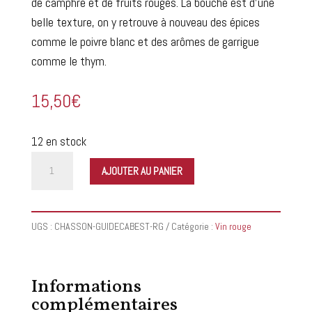
de camphre et de fruits rouges. La bouche est d’une
belle texture, on y retrouve à nouveau des épices
comme le poivre blanc et des arômes de garrigue
comme le thym.
15,50
€
12 en stock
quantité
AJOUTER AU PANIER
de
Domaine
Chasson
UGS :
CHASSON-GUIDECABEST-RG
Catégorie :
Vin rouge
-
Guillaume
de
Informations
Cabestan
complémentaires