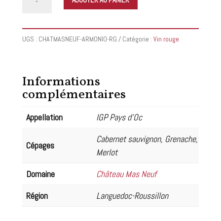
de
Château
Mas
UGS :
CHATMASNEUF-ARMONIO-RG
Catégorie :
Vin rouge
Neuf
-
Armonio
Informations
2014
complémentaires
Appellation
IGP Pays d'Oc
Cabernet sauvignon, Grenache,
Cépages
Merlot
Domaine
Château Mas Neuf
Région
Languedoc-Roussillon