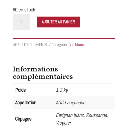
60 en stock
quantité
AJOUTER AU PANIER
de
Château
de
UGS :
LCY-OLUMIER-BL
Catégorie :
Vin blanc
Lancyre
-
D'ombre
Informations
et
complémentaires
de
lumière
Poids
1,3 kg
blanc
Appellation
AOC Languedoc
2018
Carignan blanc, Roussanne,
Cépages
Viognier